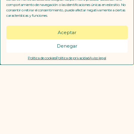
comportamiento de navegación o las identificaciones únicas en este sitio. No
entertainment
consentir o retirar el consentimiento, puede afectar negativamente a ciertas
características y funciones.
Aceptar
Conócenos
Denegar
Política de cookies
Política de privacidad
Aviso legal
Menta es tu partner legal para
tus ideas, proyectos y
creaciones artísticas.
Servicios